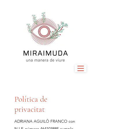
Política de
privacitat
ADRIANA AGUILÓ FRANCO con
N.I.F. número 46410388E cumple